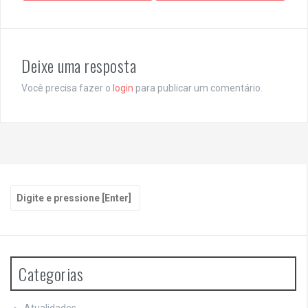
v
e
g
Deixe uma resposta
a
Você precisa fazer o
login
para publicar um comentário.
ç
ã
o
d
P
e
e
p
s
q
o
u
i
Categorias
s
s
a
t
r
Atualidades