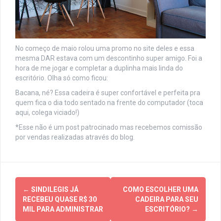
No começo de maio rolou uma promo no site deles e essa
mesma DAR estava com um descontinho super amigo. Foi a
hora de me jogar e completar a duplinha mais linda do
escritório. Olha só como ficou:
Bacana, né? Essa cadeira é super confortável e perfeita pra
quem fica o dia todo sentado na frente do computador (toca
aqui, colega viciado!)
*Esse não é um post patrocinado mas recebemos comissão
por vendas realizadas através do blog.
N
←
SINDILEGIS JÁ
COMO ESCOLHER UMA
RECEBEU QUASE R$ 30
CADEIRA PARA SEU
a
MIL PARA ADMINISTRAR
ESCRITÓRIO?
→